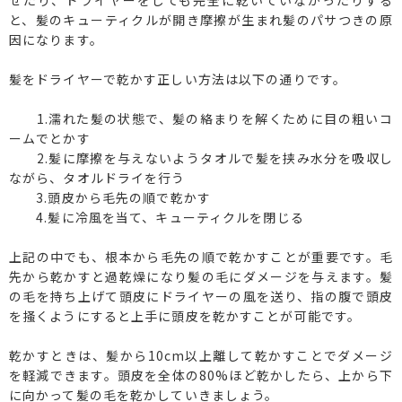
せたり、ドライヤーをしても完全に乾いていなかったりする
と、髪のキューティクルが開き摩擦が生まれ髪のパサつきの原
因になります。
髪をドライヤーで乾かす正しい方法は以下の通りです。
1.濡れた髪の状態で、髪の絡まりを解くために目の粗いコ
ームでとかす
2.髪に摩擦を与えないようタオルで髪を挟み水分を吸収し
ながら、タオルドライを行う
3.頭皮から毛先の順で乾かす
4.髪に冷風を当て、キューティクルを閉じる
上記の中でも、根本から毛先の順で乾かすことが重要です。毛
先から乾かすと過乾燥になり髪の毛にダメージを与えます。髪
の毛を持ち上げて頭皮にドライヤーの風を送り、指の腹で頭皮
を掻くようにすると上手に頭皮を乾かすことが可能です。
乾かすときは、髪から10cm以上離して乾かすことでダメージ
を軽減できます。頭皮を全体の80%ほど乾かしたら、上から下
に向かって髪の毛を乾かしていきましょう。